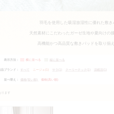
羽毛を使用した吸湿放湿性に優れた敷き
天然素材にこだわったガーゼ生地や夏向けの
高機能かつ高品質な敷きパッドを取り揃
表示方法：
横に並べる
縦に並べる
商品ブランド：
すべて
ニージェ(1)
サラ(1)
クーリーテック(1)
涼眠活(1)
並べ替え：
価格(安い順)
価格(高い順)
あります