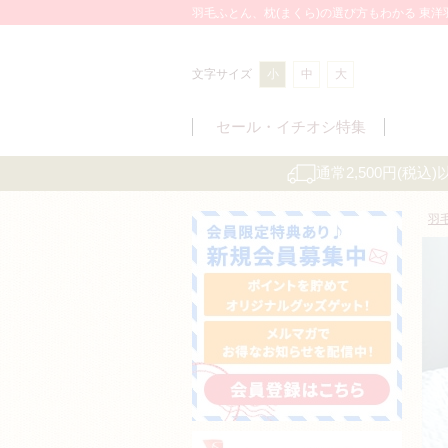
羽毛ふとん、枕(まくら)の選び方もわかる 東
文字サイズ
小
中
大
セール・
イチオシ特集
通常2,500円(税
羽