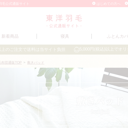
洋羽毛公式通販サイト
はじめての方へ
新着商品
寝具
ふとんカ
込)以上のご注文で送料は当サイト負担
5,000円(税込)以上で
毛布団通販TOP
>
敷きパッド