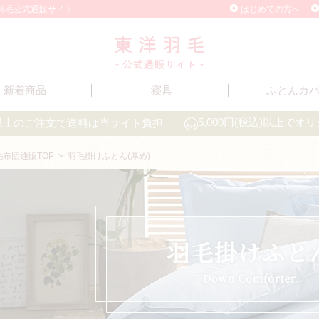
洋羽毛公式通販サイト
はじめての方へ
新着商品
寝具
ふとんカ
込)以上のご注文で送料は当サイト負担
5,000円(税込)以上で
毛布団通販TOP
>
羽毛掛けふとん(厚め)