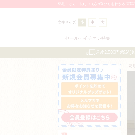
羽毛ふとん、枕(まくら)の選び方もわかる 東
文字サイズ
小
中
大
セール・
イチオシ特集
通常2,500円(税
羽