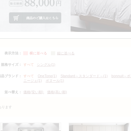
表示方法：
横に並べる
縦に並べる
規格サイズ：
すべて
シングル(1)
商品ブランド：
すべて
OneTone(1)
Standard～スタンダード～(1)
bonnuit～
ニージェ(1)
ボヌール(1)
並べ替え：
価格(安い順)
価格(高い順)
あります