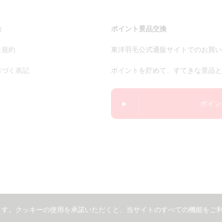
約
ポイント景品交換
ス規約
東洋羽毛公式通販サイトでのお買い
基づく表記
ポイントを貯めて、すてきな景品と
ポイン
ます。クッキーの使用を承諾いただくと、当サイトのすべての機能をご