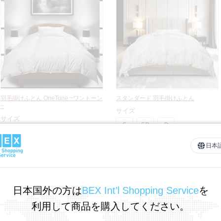
羽毛掛けふとん OneTone ~ワントーン
スタンダード 羽毛掛けふとん
~
サイズ
サイズ
カラー
日本
カラー
154,000円～ 205,000円（税込）
88,000円（税込）
日本国外の方は
BEX Int’l Shopping Service
を
利用して商品を購入してください。