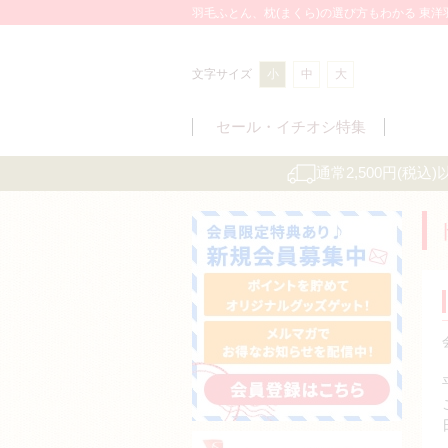
羽毛ふとん、枕(まくら)の選び方もわかる 東
文字サイズ
小
中
大
セール・
イチオシ特集
通常2,500円(税