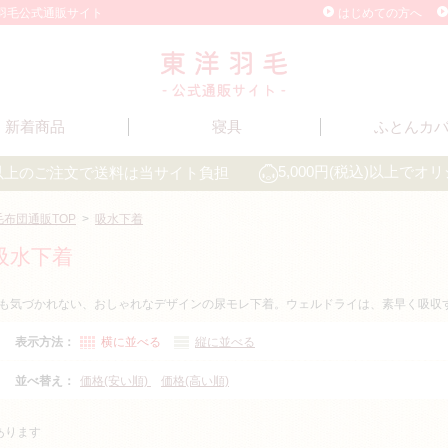
洋羽毛公式通販サイト
はじめての方へ
新着商品
寝具
ふとんカ
込)以上のご注文で送料は当サイト負担
5,000円(税込)以上で
毛布団通販TOP
>
吸水下着
吸水下着
も気づかれない、おしゃれなデザインの尿モレ下着。ウェルドライは、素早く吸収
表示方法：
横に並べる
縦に並べる
並べ替え：
価格(安い順)
価格(高い順)
あります