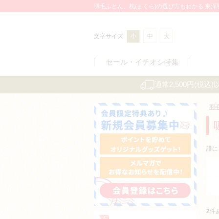
羽毛ふとん、枕(まくら)の選び方もわかる 東
文字サイズ
小
中
大
セール・
イチオシ特集
通常2,500円(税
羽
誰に
2
件