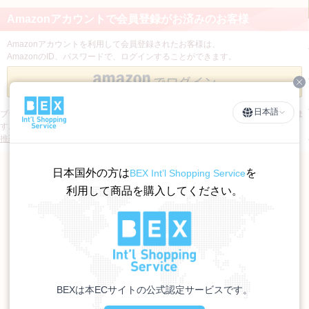
Amazonアカウントで会員登録がお済みのお客様
Amazonアカウントを利用して会員登録されたお客様は、
AmazonのID、パスワードで、ログインすることができます。
Cl
日本語
ブラウザによっては、Amazon Payのページが正常に表示されない場合がございま
す。
推奨ブラウザはこちら
（※Amazonのサポートページが開きます。）
日本国外の方は
を
BEX Int’l Shopping Service
利用して商品を購入してください。
BEXは本ECサイトの公式認定サービスです。