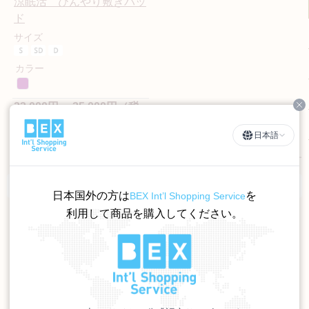
涼眠活 ひんやり敷きパッ
ド
サイズ
カラー
23,000円～ 25,000円（税
Cl
込）
日本語
1
件あります
羽毛布団通販TOP
>
敷きパッド
日本国外の方は
を
BEX Int’l Shopping Service
利用して商品を購入してください。