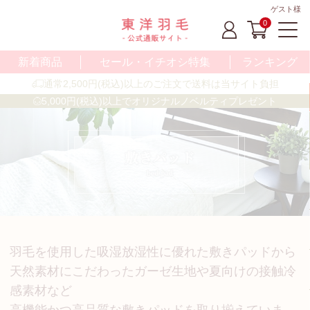
ゲスト様
0
新着商品
セール・イチオシ特集
ランキング
通常2,500円(税込)以上のご注文で送料は当サイト負担
5,000円(税込)以上でオリジナルノベルティプレゼント
羽毛を使用した吸湿放湿性に優れた敷きパッドから
天然素材にこだわったガーゼ生地や夏向けの接触冷
感素材など
高機能かつ高品質な敷きパッドを取り揃えていま