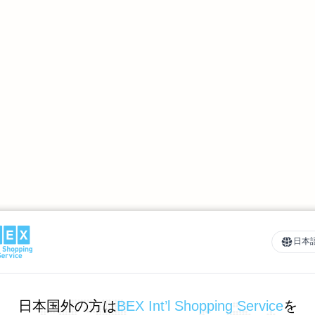
日本
日本国外の方は
BEX Int’l Shopping Service
を