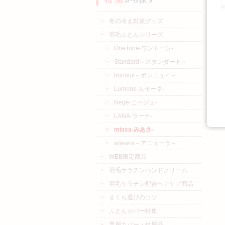
冬の冷え対策グッズ
羽毛ふとんシリーズ
OneTone-ワントーン-
Standard～スタンダード～
bonnuit～ボンニュイ～
Lumone-ルモーネ-
Nege-ニージェ-
LANA-ラーナ-
miasa-みあさ-
anewra～アニューラ～
WEB限定商品
羽毛ケラチンハンドクリーム
羽毛ケラチン配合ヘアケア商品
まくら選びのコツ
ふとんカバー特集
専用カバー・付属品