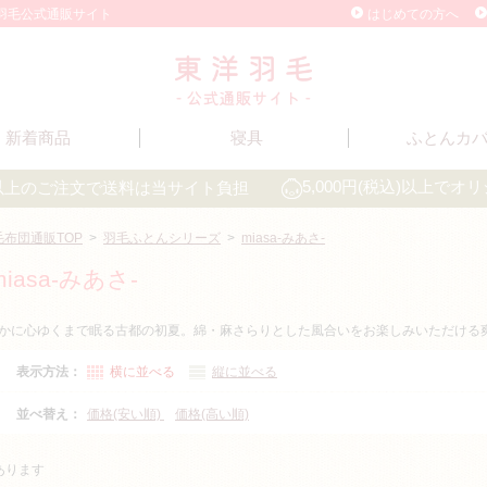
洋羽毛公式通販サイト
はじめての方へ
新着商品
寝具
ふとんカ
込)以上のご注文で送料は当サイト負担
5,000円(税込)以上で
毛布団通販TOP
>
羽毛ふとんシリーズ
>
miasa-みあさ-
miasa-みあさ-
かに心ゆくまで眠る古都の初夏。綿・麻さらりとした風合いをお楽しみいただける
表示方法：
横に並べる
縦に並べる
並べ替え：
価格(安い順)
価格(高い順)
あります