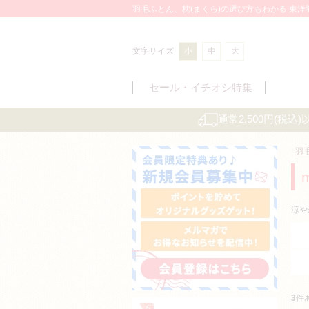
羽毛ふとん、枕(まくら)の選び方もわかる 東
文字サイズ
小
中
大
セール・
イチオシ特集
通常2,500円(税
羽
涼や
3
件