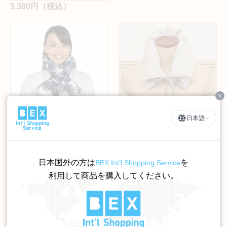
5,300円（税込）
Cl
日本語
ダウンマフラー（レディー
ダウンティペット(羽毛付
ス）
け襟/リボン）
サイズ
サイズ
日本国外の方は
を
BEX Int’l Shopping Service
利用して商品を購入してください。
カラー
カラー
8,800円（税込）
9,625円（税込）