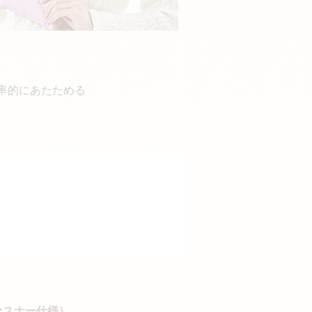
。
率的にあたためる
。
ァスナー仕様）