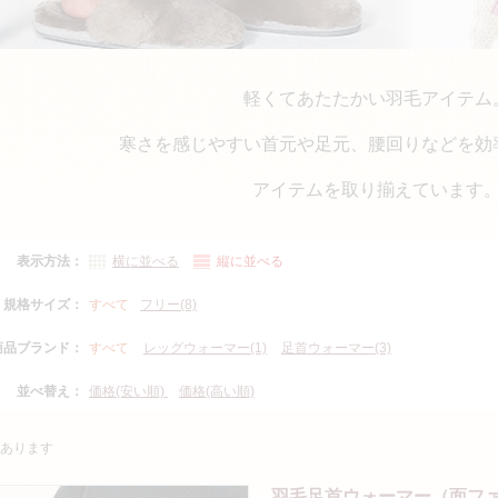
軽くてあたたかい羽毛アイテム
寒さを感じやすい首元や足元、腰回りなどを効
アイテムを取り揃えています
表示方法：
横に並べる
縦に並べる
規格サイズ：
すべて
フリー(8)
商品ブランド：
すべて
レッグウォーマー(1)
足首ウォーマー(3)
並べ替え：
価格(安い順)
価格(高い順)
あります
羽毛足首ウォーマー（面フ