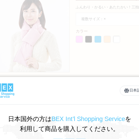
ふんわり・かるい・あたたかい！三拍
複数サイズ：×
カラー
オーガニックコットンはら
日本
ダウンパックでふんわりあたためる、
複数サイズ：×
日本国外の方は
BEX Int’l Shopping Service
を
カラー
利用して商品を購入してください。