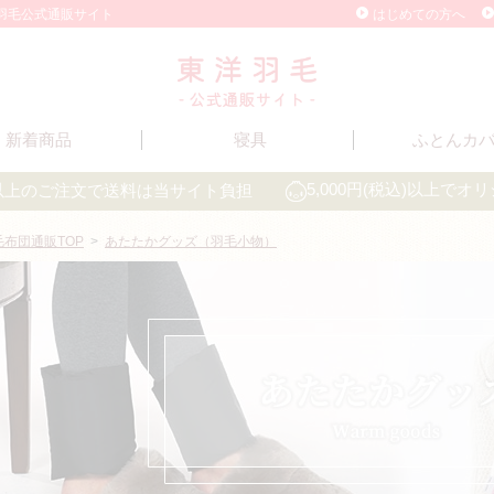
洋羽毛公式通販サイト
はじめての方へ
新着商品
寝具
ふとんカ
込)以上のご注文で送料は当サイト負担
5,000円(税込)以上で
毛布団通販TOP
>
あたたかグッズ（羽毛小物）