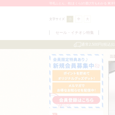
羽毛ふとん、枕(まくら)の選び方もわかる 東
文字サイズ
小
中
大
セール・
イチオシ特集
通常2,500円(税
羽