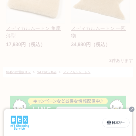
メディカルムートン 角座
メディカルムートン 一匹
薄型
物
17,930円（税込）
34,980円（税込）
2
件あります
羽毛布団通販TOP
>
WEB限定商品
>
メディカルムートン
Cl
日本語