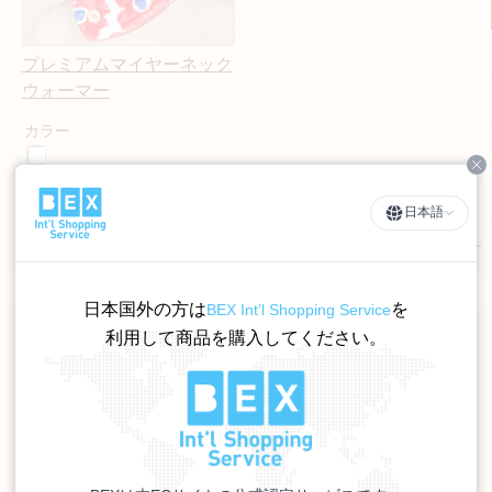
プレミアムマイヤーネック
ウォーマー
カラー
Cl
1,080円（税込）
日本語
3
件あります
羽毛布団通販TOP
>
WEB限定商品
>
プレミアムマイヤーシリーズ
日本国外の方は
を
BEX Int’l Shopping Service
利用して商品を購入してください。