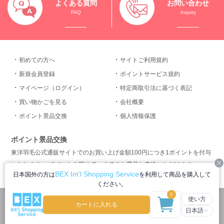
よくある質問
お問い合わせ
FAQ
Inquiry
初めての方へ
サイトご利用規約
新規会員登録
ポイントサービス規約
マイページ（ログイン）
特定商取引法に基づく表記
買い物かごを見る
会社概要
ポイント景品交換
個人情報保護
ポイント景品交換
東洋羽毛公式通販サイトでのお買い上げ金額100円につき1ポイントを付与
いたします。 ポイントを貯めて、すてきな景品と交換いただけます。
C
BEX Int’l Shopping Service
日本国外の方は
を利用して商品を購入して
ください。
ポイント景品交換を詳しく見る
0
円
770
使い方
(税込)
カートに入れる
日本語
Copyright ® 2015 Toyo Feather Industry co.,ltd.