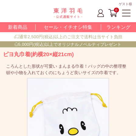
ゲスト様
0
新着商品
セール・イチオシ特集
ランキング
通常2,500円(税込)以上のご注文で送料は当サイト負担
5,000円(税込)以上でオリジナルノベルティプレゼント
ピヨ丸巾着(約横20×縦21cm)
ころんとした形状が可愛い まんまる巾着！バッグの中の整理整
頓や小物を入れておくのにちょうど良いサイズの巾着です。