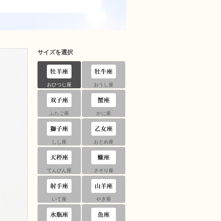
サイズを選択
おひつじ座
おうし座
ふたご座
かに座
しし座
おとめ座
てんびん座
さそり座
いて座
やぎ座