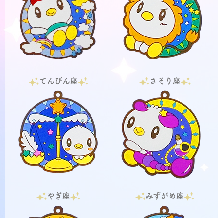
てんびん座
さそり座
やぎ座
みずがめ座