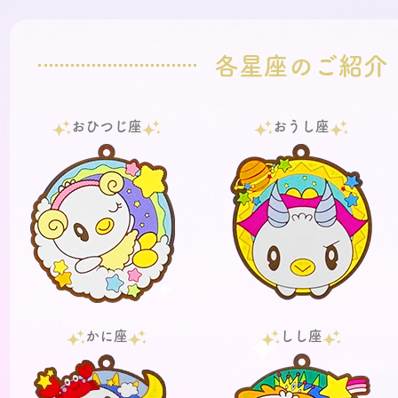
各星座のご紹介
おひつじ座
おうし座
かに座
しし座