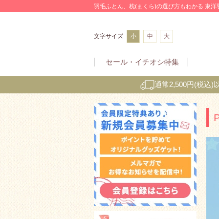
羽毛ふとん、枕(まくら)の選び方もわかる 東
文字サイズ
小
中
大
セール・
イチオシ特集
通常2,500円(税