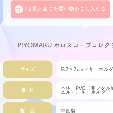
12星座全てを買い物かごに入れる
PIYOMARU ホロスコープコレ
サイズ
約7×7cm（キーホル
本体：PVC（非フタル
素 材
ニル）、キーホルダー
製 造
中国製