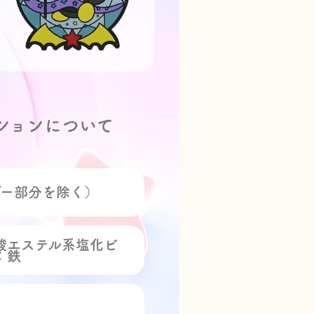
クションについて
ダー部分を除く）
酸エステル系塩化ビ
：鉄