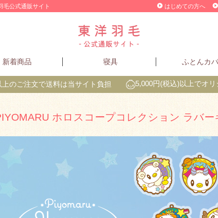
洋羽毛公式通販サイト
はじめての方へ
新着商品
寝具
ふとんカ
込)以上のご注文で送料は当サイト負担
5,000円(税込)以上で
PIYOMARU ホロスコープコレクション ラバ