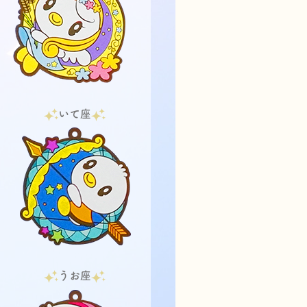
いて座
うお座