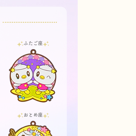
ふたご座
おとめ座