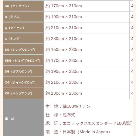
約 170cm × 210cm
45
SD（セミダブル）
約 190cm × 210cm
45
D（ダブル）
約 210cm × 210cm
45
Q（クイーン）
約 230cm × 210cm
45
K（キング）
約 150cm × 230cm
45
SG（シングルロング）
約 170cm × 230cm
45
SDG（セミダブルロング）
約 190cm × 230cm
45
DG（ダブルロング）
約 210cm × 230cm
45
QG（クイーンロング）
約 230cm × 230cm
45
KG（キングロング）
生 地：綿100%サテン
仕 様：包布式
素 材
認 証：エコテックス®スタンダード100認証
製 造：日本製（Made in Japan）