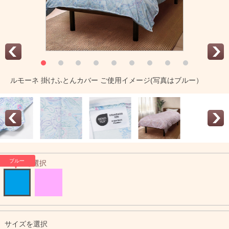
ルモーネ 掛けふとんカバー ご使用イメージ(写真はブルー）
ブルー
カラーを選択
サイズを選択