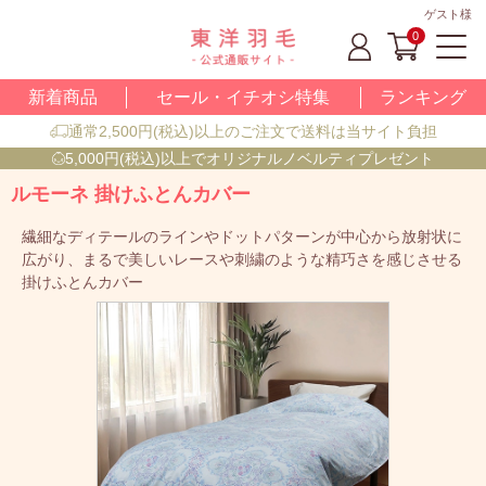
ゲスト様
0
新着商品
セール・イチオシ特集
ランキング
通常2,500円(税込)以上のご注文で送料は当サイト負担
5,000円(税込)以上でオリジナルノベルティプレゼント
ルモーネ 掛けふとんカバー
繊細なディテールのラインやドットパターンが中心から放射状に
広がり、まるで美しいレースや刺繍のような精巧さを感じさせる
掛けふとんカバー