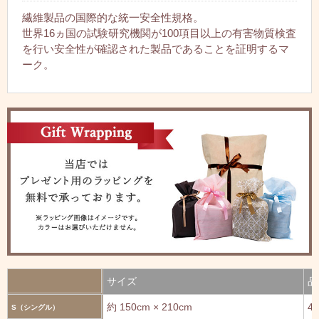
繊維製品の国際的な統一安全性規格。
世界16ヵ国の試験研究機関が100項目以上の有害物質検査
を行い安全性が確認された製品であることを証明するマ
ーク。
サイズ
品
約 150cm × 210cm
45
S（シングル）