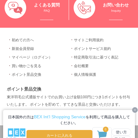
よくある質問
お問い合わせ
FAQ
Inquiry
初めての方へ
サイトご利用規約
新規会員登録
ポイントサービス規約
マイページ（ログイン）
特定商取引法に基づく表記
買い物かごを見る
会社概要
ポイント景品交換
個人情報保護
ポイント景品交換
東洋羽毛公式通販サイトでのお買い上げ金額100円につき1ポイントを付与
いたします。 ポイントを貯めて、すてきな景品と交換いただけます。
C
BEX Int’l Shopping Service
日本国外の方は
を利用して商品を購入して
ポイント景品交換を詳しく見る
ください。
0
円
16,800
使い方
(税込)
カートに入れる
Copyright ® 2015 Toyo Feather Industry co.,ltd.