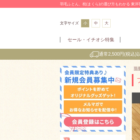
羽毛ふとん、枕(まくら)の選び方もわかる 東
文字サイズ
小
中
大
セール・
イチオシ特集
通常2,500円(税
羽