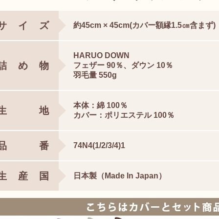
サイズ
約45cm × 45cm(カバー額縁1.5㎝含まず)
HARUO DOWN
詰め物
フェザー 90％、ダウン 10％
羽毛量 550g
本体：綿 100％
生地
カバー：ポリエステル 100％
品番
74N4(1/2/3/4)1
生産国
日本製（Made In Japan）