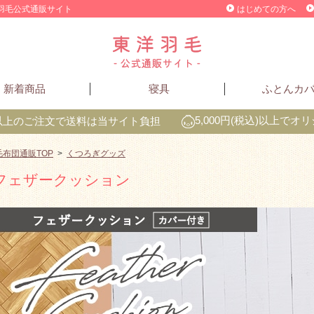
洋羽毛公式通販サイト
はじめての方へ
新着商品
寝具
ふとんカ
込)以上のご注文で送料は当サイト負担
5,000円(税込)以上で
毛布団通販TOP
>
くつろぎグッズ
フェザークッション