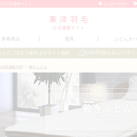
洋羽毛公式通販サイト
はじめての方へ
新着商品
寝具
ふとんカ
込)以上のご注文で送料は当サイト負担
5,000円(税込)以上で
毛布団通販TOP
>
敷きふとん