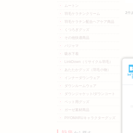
ムートン
2
件
羽毛ケラチンクリーム
羽毛ケラチン配合ヘアケア商品
くつろぎグッズ
その他快適商品
パジャマ
吸水下着
LinkDown（リサイクル羽毛）
あたたかグッズ（羽毛小物）
インナーダウンウェア
ダウンルームウェア
ダウンジャケット/ダウンコート
ペット用グッズ
ガーゼ素材商品
PIYOMARUキャラクターグッズ