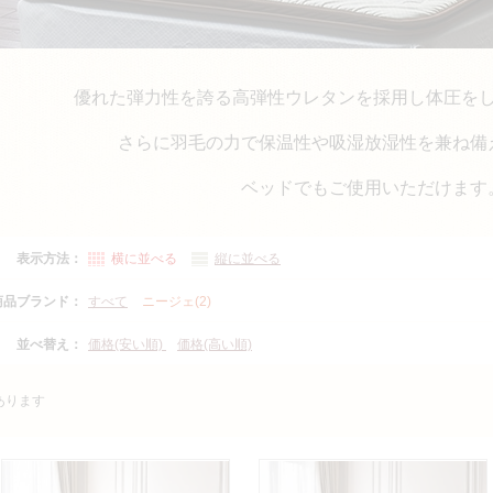
優れた弾力性を誇る高弾性ウレタンを採用し体圧を
さらに羽毛の力で保温性や吸湿放湿性を兼ね備
ベッドでもご使用いただけます
表示方法：
横に並べる
縦に並べる
商品ブランド：
すべて
ニージェ(2)
並べ替え：
価格(安い順)
価格(高い順)
あります