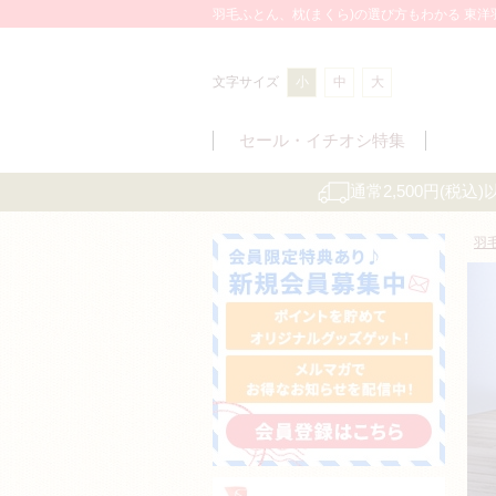
羽毛ふとん、枕(まくら)の選び方もわかる 東
文字サイズ
小
中
大
セール・
イチオシ特集
通常2,500円(税
羽