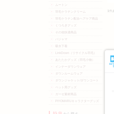
ムートン
1
件
羽毛ケラチンクリーム
羽毛ケラチン配合ヘアケア商品
くつろぎグッズ
その他快適商品
パジャマ
吸水下着
LinkDown（リサイクル羽毛）
あたたかグッズ（羽毛小物）
インナーダウンウェア
ダウンルームウェア
ダウンジャケット/ダウンコート
ペット用グッズ
ガーゼ素材商品
PIYOMARUキャラクターグッズ