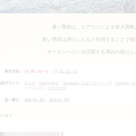
暑い季節は、エアコンによる寒さ調整
寒い季節は掛けふとんと併用することで保
オールシーズン大活躍する薄めの掛けふ
表示方法：
横に並べる
縦に並べる
商品ブランド：
すべて
OneTone(1)
Standard～スタンダード～(1)
bonnuit～
ニージェ(1)
ルモーネ(1)
並べ替え：
価格(安い順)
価格(高い順)
あります