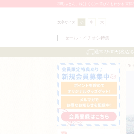
羽毛ふとん、枕(まくら)の選び方もわかる 東
文字サイズ
小
中
大
セール・
イチオシ特集
通常2,500円(税
羽