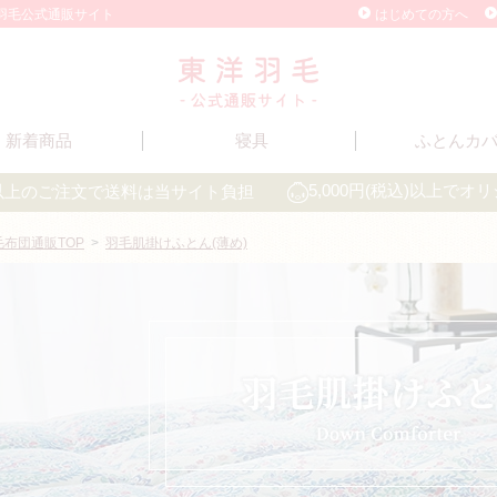
洋羽毛公式通販サイト
はじめての方へ
新着商品
寝具
ふとんカ
込)以上のご注文で送料は当サイト負担
5,000円(税込)以上で
毛布団通販TOP
>
羽毛肌掛けふとん(薄め)