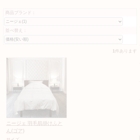
商品ブランド：
並べ替え：
1
件あります
ニージェ 羽毛肌掛けふと
ん(ゴア)
サイズ