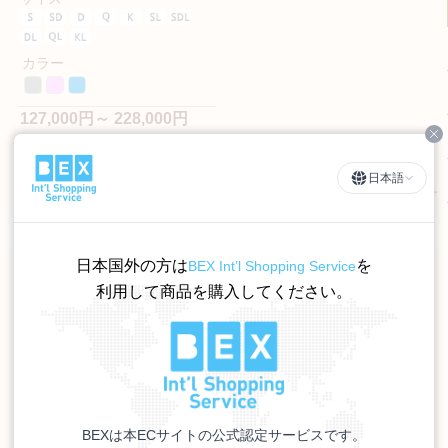
カラー
127,000円～ 228,000円
Cl
（税込）
日本語
1
件あります
羽毛布団通販TOP
>
羽毛肌掛けふとん(薄め)
日本国外の方は
を
BEX Int’l Shopping Service
利用して商品を購入してください。
BEXは本ECサイトの公式認定サービスです。