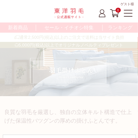
ゲスト様
0
新着商品
セール・イチオシ特集
ランキング
通常2,500円(税込)以上のご注文で送料は当サイト負担
5,000円(税込)以上でオリジナルノベルティプレゼント
良質な羽毛を厳選し、独自の立体キルト構造で仕上
げた保温性バツグンの厚めの掛けふとんです。