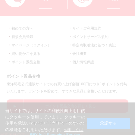
初めての方へ
サイトご利用規約
新規会員登録
ポイントサービス規約
マイページ（ログイン）
特定商取引法に基づく表記
買い物かごを見る
会社概要
ポイント景品交換
個人情報保護
ポイント景品交換
東洋羽毛公式通販サイトでのお買い上げ金額100円につき1ポイントを付与
いたします。 ポイントを貯めて、すてきな景品と交換いただけます。
ポイント景品交換を詳しく見る
当サイトでは、サイトの利便性向上を目的
にクッキーを使用しています。クッキーの
使用を承諾いただくと、当サイトのすべて
承諾する
Copyright ® 2015 Toyo Feather Industry co.,ltd.
の機能をご利用いただけます。
<詳しくは
日本国外の方は
BEX Int’l Shopping Service
を