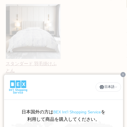
スタンダード 羽毛掛けふ
とん
Cl
サイズ
日本語
カラー
154,000円～ 205,000円
日本国外の方は
を
BEX Int’l Shopping Service
（税込）
利用して商品を購入してください。