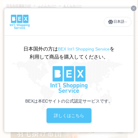
羽毛布団通販TOP
>
ふとんカバー
>
まくらカバー
Cl
日本語
日本国外の方は
を
BEX Int’l Shopping Service
利用して商品を購入してください。
BEXは本ECサイトの公式認定サービスです。
詳しくはこちら