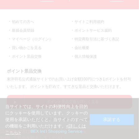
初めての方へ
サイトご利用規約
新規会員登録
ポイントサービス規約
マイページ（ログイン）
特定商取引法に基づく表記
買い物かごを見る
会社概要
ポイント景品交換
個人情報保護
ポイント景品交換
東洋羽毛公式通販サイトでのお買い上げ金額100円につき1ポイントを付与
いたします。 ポイントを貯めて、すてきな景品と交換いただけます。
ポイント景品交換を詳しく見る
当サイトでは、サイトの利便性向上を目的
にクッキーを使用しています。クッキーの
Copyright ® 2015 Toyo Feather Industry co.,ltd.
使用を承諾いただくと、当サイトのすべて
承諾する
の機能をご利用いただけます。
<詳しくは
日本国外の方は
BEX Int’l Shopping Service
を
こちら>
利用して商品を購入してください。