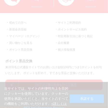
初めての方へ
サイトご利用規約
新規会員登録
ポイントサービス規約
マイページ（ログイン）
特定商取引法に基づく表記
買い物かごを見る
会社概要
ポイント景品交換
個人情報保護
ポイント景品交換
東洋羽毛公式通販サイトでのお買い上げ金額100円につき1ポイントを付与
いたします。 ポイントを貯めて、すてきな景品と交換いただけます。
ポイント景品交換を詳しく見る
当サイトでは、サイトの利便性向上を目的
にクッキーを使用しています。クッキーの
Copyright ® 2015 Toyo Feather Industry co.,ltd.
使用を承諾いただくと、当サイトのすべて
承諾する
の機能をご利用いただけます。
<詳しくは
日本国外の方は
BEX Int’l Shopping Service
を