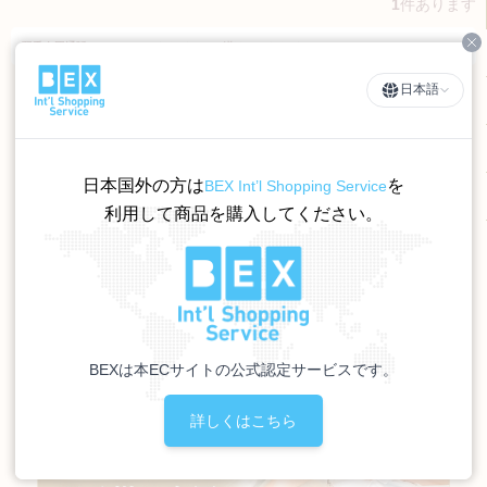
1
件あります
Cl
羽毛布団通販TOP
>
ふとんカバー
>
掛けふとんカバー
日本語
日本国外の方は
を
BEX Int’l Shopping Service
利用して商品を購入してください。
BEXは本ECサイトの公式認定サービスです。
詳しくはこちら