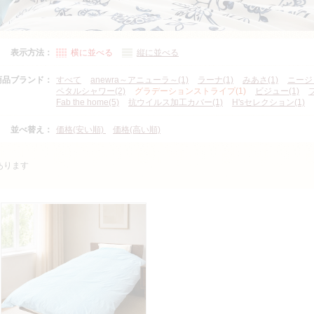
表示方法：
横に並べる
縦に並べる
商品ブランド：
すべて
anewra～アニューラ～(1)
ラーナ(1)
みあさ(1)
ニージェ
ペタルシャワー(2)
グラデーションストライプ(1)
ビジュー(1)
Fab the home(5)
抗ウイルス加工カバー(1)
H'sセレクション(1)
並べ替え：
価格(安い順)
価格(高い順)
あります