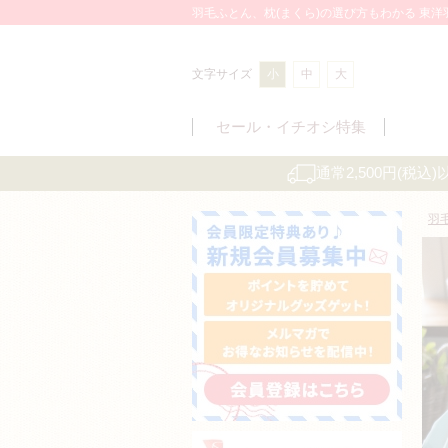
羽毛ふとん、枕(まくら)の選び方もわかる 東
文字サイズ
小
中
大
セール・
イチオシ特集
通常2,500円(税
羽