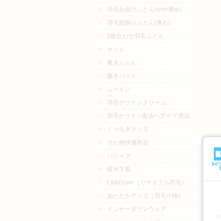
羽毛合掛けふとん(やや厚め)
羽毛肌掛けふとん(薄め)
2枚合わせ羽毛ふとん
ケット
敷きふとん
敷きパッド
ムートン
羽毛ケラチンクリーム
羽毛ケラチン配合ヘアケア商品
くつろぎグッズ
その他快適商品
パジャマ
吸水下着
LinkDown（リサイクル羽毛）
あたたかグッズ（羽毛小物）
インナーダウンウェア