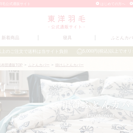
洋羽毛公式通販サイト
はじめての方へ
新着商品
寝具
ふとんカ
込)以上のご注文で送料は当サイト負担
5,000円(税込)以上で
毛布団通販TOP
>
ふとんカバー
>
掛けふとんカバー