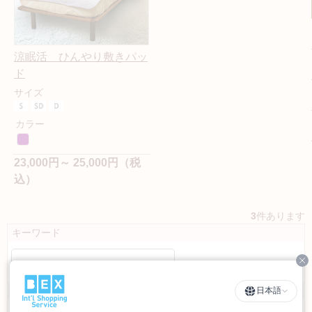
涼眠活 ひんやり敷きパッ
ド
サイズ
カラー
23,000円～ 25,000円（税
込）
3
件あります
キーワード
Cl
カテゴリ
日本語