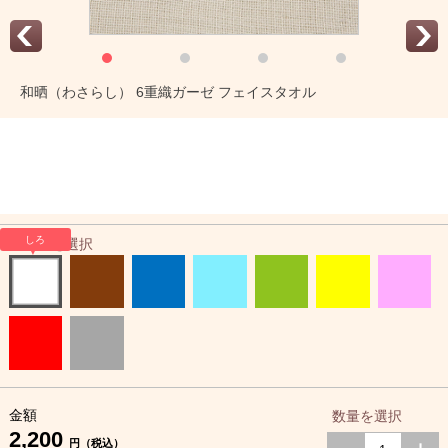
和晒（わさらし） 6重織ガーゼ フェイスタオル
しろ
カラーを選択
金額
数量を選択
2,200
円（税込）