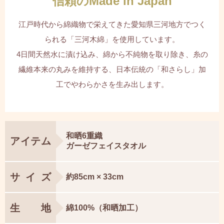
信頼のMade in Japan
江戸時代から綿織物で栄えてきた愛知県三河地方でつく
られる「三河木綿」を使用しています。
4日間天然水に漬け込み、綿から不純物を取り除き、⽷の
繊維本来の丸みを維持する、日本伝統の「和さらし」加
工でやわらかさを生み出します。
和晒6重織
アイテム
ガーゼフェイスタオル
サイズ
約85cm × 33cm
生地
綿100%（和晒加工）