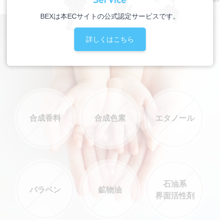
BEXは本ECサイトの公式認定サービスです。
６
詳しくはこちら
フリー成分
つの
合成香料
合成色素
エタノール
石油系
パラベン
鉱物油
界面活性剤