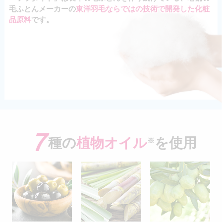
毛ふとんメーカーの
東洋羽毛ならではの技術で開発した化粧
品原料
です。
７
種の
植物オイル
を使用
※