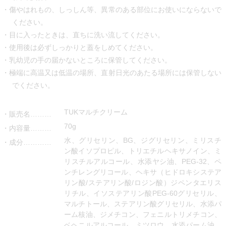
傷やはれもの、しっしん等、異常のある部位にお使いにならないで
ください。
目に入ったときは、直ちに洗い流してください。
使用後は必ずしっかりと蓋をしめてください。
乳幼児の手の届かないところに保管してください。
極端に高温又は低温の場所、直射日光のあたる場所には保管しない
でください。
TUKマルチクリーム
販売名………
70g
内容量………
水、グリセリン、BG、ジグリセリン、ミリスチ
成分…………
ン酸イソプロピル、トリエチルヘキサノイン、ミ
リスチルアルコール、水添ヤシ油、PEG-32、ペ
ンチレングリコール、ヘキサ（ヒドロキシステア
リン酸/ステアリン酸/ロジン酸）ジペンタエリス
リチル、イソステアリン酸PEG-60グリセリル、
マルチトール、ステアリン酸グリセリル、水添パ
ーム核油、ジメチコン、フェニルトリメチコン、
ベヘニルアルコール、ミツロウ、水添パーム油、