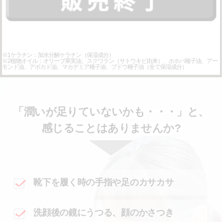
※1ケラチン：加水分解ケラチン（保湿成分）
※2植物オイル：オリーブ果実油、スクワラン（サトウキビ由来）、ホホバ種子油、アー
モンド油、アボカド油、マカデミア種子油、ブドウ種子油（全て保湿成分）
「潤いが足りていないかも・・・」と、
感じることはありませんか?
靴下を履く時の手指や足のカサカサ
洗顔後の鏡にうつる、顔のかさつき