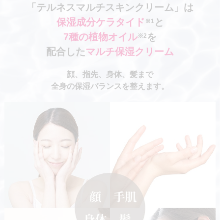
「テルネスマルチスキンクリーム」は
保湿成分ケラタイド
と
※1
7種の植物オイル
を
※2
配合した
マルチ保湿クリーム
顔、指先、身体、髪まで
全身の保湿バランスを整えます。