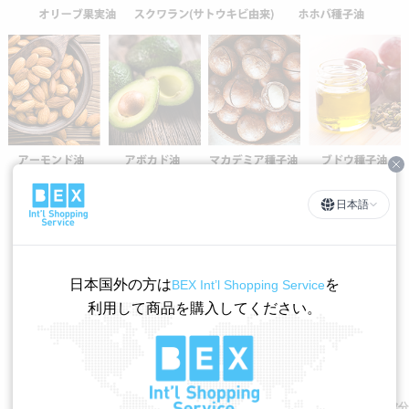
Cl
「テルネスマルチスキンクリーム」には
日本語
7種の植物オイルが配合されています。
保湿成分を贅沢に配合しているため、
みずみずしく、
日本国外の方は
を
BEX Int’l Shopping Service
とろけるようになめらかな使い心地。
利用して商品を購入してください。
乾燥が気になる部分に塗ることで、
保湿バランスを整えます。
※植物オイル：保湿成分