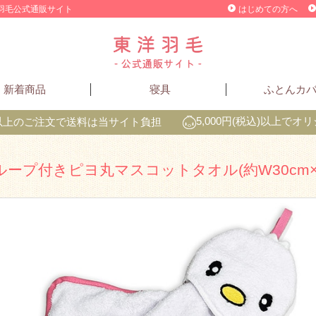
洋羽毛公式通販サイト
はじめての方へ
新着商品
寝具
ふとんカ
込)以上のご注文で送料は当サイト負担
5,000円(税込)以上で
ループ付きピヨ丸マスコットタオル(約W30cm×H