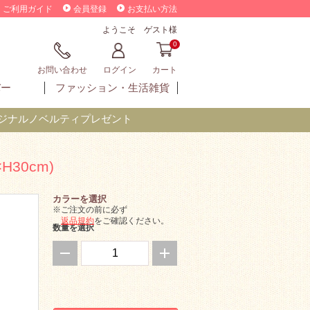
ご利用ガイド
会員登録
お支払い方法
ようこそ ゲスト様
0
お問い合わせ
ログイン
カート
バー
ファッション・
生活雑貨
オリジナルノベルティプレゼント
30cm)
カラーを選択
※ご注文の前に必ず
返品規約
をご確認ください。
数量を選択