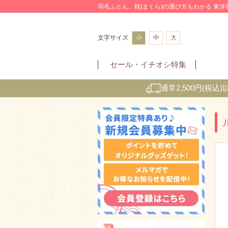
羽毛ふとん、枕(まくら)の選び方もわかる 東
文字サイズ
小
中
大
セール・
イチオシ特集
通常2,500円(税