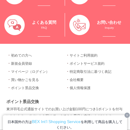
よくある質問
お問い合わせ
FAQ
Inquiry
初めての方へ
サイトご利用規約
新規会員登録
ポイントサービス規約
マイページ（ログイン）
特定商取引法に基づく表記
買い物かごを見る
会社概要
ポイント景品交換
個人情報保護
ポイント景品交換
東洋羽毛公式通販サイトでのお買い上げ金額100円につき1ポイントを付与
いたします。 ポイントを貯めて、すてきな景品と交換いただけます。
C
BEX Int’l Shopping Service
日本国外の方は
を利用して商品を購入して
ください。