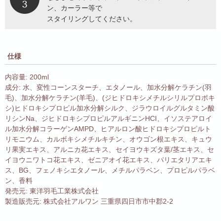
ン、カーラー等で
スタイリングしてください。
仕様
内容量: 200ml
成分: 水、変性コーンスターチ、エタノール、加水分解ケラチン(羽
毛)、加水分解ケラチン(羊毛)、(ジヒドロキシメチルシリルプロポキ
シ)ヒドロキシプロピル加水分解シルク、ジラウロイルグルタミン酸
リシンNa、ジヒドロキシプロピルアルギニンHCI、イソステアロイ
ル加水分解コラーゲンAMPD、ヒアルロン酸ヒドロキシプロピルト
リモニウム、カルボキシメチルキチン、オウゴン根エキス、キュウ
リ果実エキス、アルニカ花エキス、セイヨウキズタ葉/茎エキス、セ
イヨウニワトコ花エキス、ゼニアオイ花エキス、パリエタリアエキ
ス、BG、フェノキシエタノール、メチルパラベン、プロピルパラベ
ン、香料
発売元: 東洋羽毛工業株式会社
製造販売元: 株式会社アルワン 三重県四日市市中郡2-2