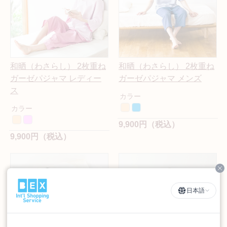
和晒（わさらし） 2枚重ね
和晒（わさらし） 2枚重ね
ガーゼパジャマ レディー
ガーゼパジャマ メンズ
ス
カラー
カラー
9,900円（税込）
9,900円（税込）
Cl
日本語