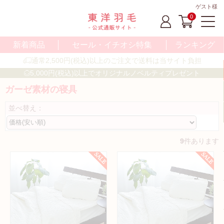
ゲスト様
0
新着商品
セール・イチオシ特集
ランキング
通常2,500円(税込)以上のご注文で送料は当サイト負担
5,000円(税込)以上でオリジナルノベルティプレゼント
ガーゼ素材の寝具
並べ替え：
9
件あります