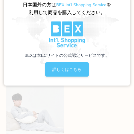
日本国外の方は
を
BEX Int’l Shopping Service
利用して商品を購入してください。
和晒（わさらし） 6重織ガ
Wasaraf 2重ガーゼパジャ
ーゼケット
マ レディース (長袖)
サイズ
カラー
カラー
13,200円（税込）
BEXは本ECサイトの公式認定サービスです。
詳しくはこちら
11,000円（税込）