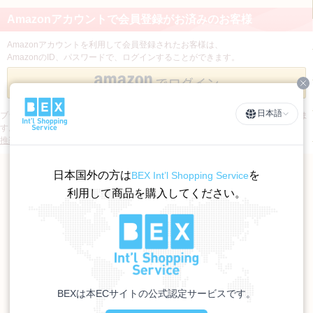
Amazonアカウントで会員登録がお済みのお客様
Amazonアカウントを利用して会員登録されたお客様は、
AmazonのID、パスワードで、ログインすることができます。
Cl
日本語
ブラウザによっては、Amazon Payのページが正常に表示されない場合がございま
す。
推奨ブラウザはこちら
（※Amazonのサポートページが開きます。）
日本国外の方は
を
BEX Int’l Shopping Service
利用して商品を購入してください。
BEXは本ECサイトの公式認定サービスです。