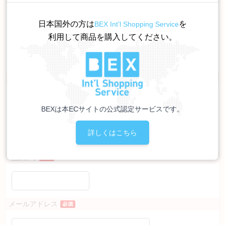
［姓］
日本国外の方は
を
BEX Int’l Shopping Service
利用して商品を購入してください。
［名］
（全角で入力してください）
お名前カナ
［姓］
BEXは本ECサイトの公式認定サービスです。
［名］
詳しくはこちら
（全角カナで入力してください）
電話番号
メールアドレス