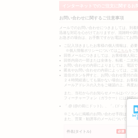
インターネットでのご注文に関するお
お問い合わせに関するご注意事項
メールでのお問い合わせにつきましては、到着
迅速な対応を心がけておりますが、混雑時や調
お急ぎの場合は、お手数ですがお電話にてお問
ご記入頂きましたお客様の個人情報は、必要
※個人情報ポリシーについては
こちら
をご
回答メールにつきましては、お客様個人宛に
回答内容の一部または全体を、転載・二次利
お問い合わせの内容によりましては、電話で
匿名やお問い合わせの内容によっては、ご返
送信ボタンを押すと、お問い合わせ受付の自
２４時間経過しても届かない場合は、お客様
メールアドレスの入力をご確認の上、再度お
また、当社からのお知らせメールはパソコン
フィーチャーフォン（ガラケー）には対応し
「.@ (@の前にドット)」、「.. (ドット
※こちらに掲載のお問い合わせ手段はお客様
また、営業・勧誘等のメールについても、一
件名(タイトル)