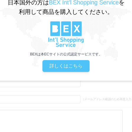
日本国外の方は
BEX Int’l Shopping Service
を
利用して商品を購入してください。
ハ トラベルセット（シャンプー＆トリートメント各30ml）
姓］
［名］
（全角で入力してください）
姓］
［名］
（全角カナで入力してください
BEXは本ECサイトの公式認定サービスです。
詳しくはこちら
（メールアドレス確認のため再度入力