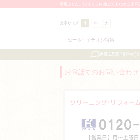
羽毛ふとん、枕(まくら)の選び方もわかる 東
文字サイズ
小
中
大
セール・
イチオシ特集
通常2,500円(税
お電話でのお問い合わせ