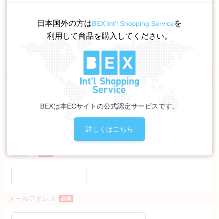
［姓］
日本国外の方は
を
BEX Int’l Shopping Service
利用して商品を購入してください。
［名］
（全角で入力してください）
お名前カナ
［姓］
BEXは本ECサイトの公式認定サービスです。
［名］
詳しくはこちら
（全角カナで入力してください）
電話番号
メールアドレス