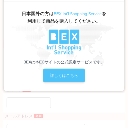
［姓］
日本国外の方は
を
BEX Int’l Shopping Service
利用して商品を購入してください。
［名］
（全角で入力してください）
お名前カナ
［姓］
BEXは本ECサイトの公式認定サービスです。
［名］
詳しくはこちら
（全角カナで入力してください）
電話番号
メールアドレス