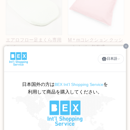
エアロフロー足まくら専用
M＊mコレクション クッシ
カバー
ョンカバー包布式
Cl
3,280円（税込）
カラー
日本語
3,000円（税込）
日本国外の方は
を
BEX Int’l Shopping Service
利用して商品を購入してください。