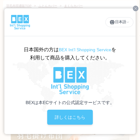
羽毛布団通販TOP
>
ふとんカバー
>
まくらカバー
Cl
日本語
日本国外の方は
を
BEX Int’l Shopping Service
利用して商品を購入してください。
BEXは本ECサイトの公式認定サービスです。
詳しくはこちら