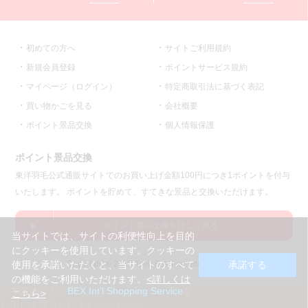
初めての方へ
サイトご利用規約
新規会員登録
ポイントサービス規約
マイページ（ログイン）
特定商取引法に基づく表記
買い物かごを見る
会社概要
ポイント景品交換
個人情報保護
ポイント景品交換
東洋羽毛公式通販サイトでのお買い上げ金額100円につき1ポイントを付与
いたします。 ポイントを貯めて、すてきな景品と交換いただけます。
ポイント景品交換を詳しく見る
当サイトでは、サイトの利便性向上を目的
にクッキーを使用しています。クッキーの
Copyright ® 2015 Toyo Feather Industry co.,ltd.
使用を承諾いただくと、当サイトのすべて
承諾する
の機能をご利用いただけます。
<詳しくは
日本国外の方は
BEX Int’l Shopping Service
を
こちら>
利用して商品を購入してください。